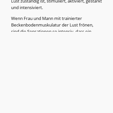
Lust zuständig ist, stimuliert, aktiviert, gestärkt
und intensiviert.
Wenn Frau und Mann mit trainierter
Beckenbodenmuskulatur der Lust frönen,
sind die Sensationen so intensiv, dass ein
anstrengendes Rein-raus und Auf-ab nicht
mehr notwendig ist.
KONTAKT
+49 089-41423844
wellfit-physio@katrinfelchner.com
PARTNER
Ringana